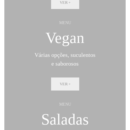
VER +
MENU
Vegan
Várias opções, suculentos
e saborosos
VER +
MENU
Saladas